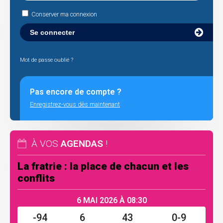
Conserver ma connexion
Mot de passe oublié ?
Pas encore de compte ?
Enregistrez-vous dès maintenant
À VOS
AGENDAS
!
La fratrie : la place de chacun et les
conflits
6 MAI 2026 À 08:30
-94
6
43
0-9