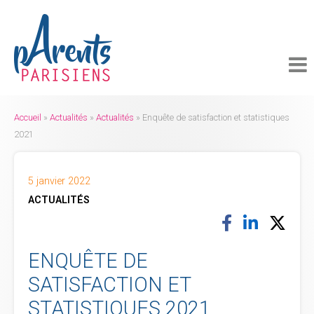
ACCUEIL
CRÉER MON COMPTE
FICHES PRATIQUES
Accueil
»
Actualités
»
Actualités
»
Enquête de satisfaction et statistiques
ACTUALITÉS
2021
ÉVÉNEMENTS
5 janvier 2022
ACTUALITÉS
PARTENAIRES ET RESSOURCES
RECHERCHER DANS LE SITE
ENQUÊTE DE
SATISFACTION ET
CONTACT
STATISTIQUES 2021