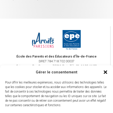
École des Parents et des Éducateurs d’Île-de-France
SIRET 784 718 702 00037
5, impasse Bon Secours – 75011 Paris Tél.: 01 44 93 44 88
www.epe-idf.com
–
kminan@epe-idf.com
Gérer le consentement
Pour offrir les meilleures expériences, nous utilisons des technologies telles
Parents Parisiens reçoit le soutien de
que les cookies pour stocker et/ou accéder aux informations des appareils. Le
fait de consentir à ces technologies nous permettra de traiter des données
telles que le comportement de navigation ou les ID uniques sur ce site. Le fait
de ne pas consentir ou de retirer son consentement peut avoir un effet négatif
sur certaines caractéristiques et fonctions.