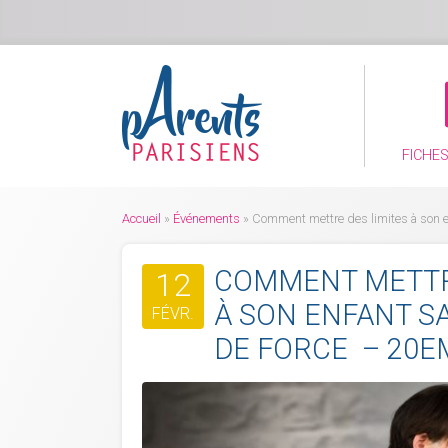
FICHE
Accueil
»
Événements
»
Comment mettre des limites à son 
COMMENT METTR
12
À SON ENFANT S
FÉVR.
DE FORCE – 20E